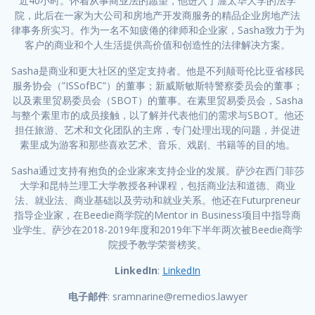
近40小时。怀着从事商业法的愿望，他进入了渥太华大学的法学
院，此后在一家为大公司和房地产开发商服务的精品企业房地产法
律事务所实习。作为一名不知疲倦的律师和企业家，Sasha致力于为
客户的商业和个人生活提供高价值和创造性的法律解决方案。
Sasha是商业和更大社区的坚定支持者。他是不列颠哥伦比亚省移民
服务协会（”ISSofBC”）的董事；新威斯敏斯特警察委员会的董事；
以及素里贸易委员会（SBOT）的董事。在素里贸易委员会，Sasha
与整个素里市的成员接触，以了解并代表他们的需求与SBOT。他还
担任旅游、艺术和文化团队的主席，专门处理出现的问题，并促进
素里成为游客和那些喜欢艺术、音乐、戏剧、书籍等的目的地。
Sasha通过支持有抱负的企业家来支持企业的发展。萨沙在西门菲莎
大学和昆特兰理工大学教授各种课程，包括商业法和道德、商业
法、就业法、商业基础以及劳动和就业关系。他还在Futurpreneur
指导企业家，在Beedie商学院的Mentor in Business项目中指导商
业学生。萨沙在2018-2019年度和2019年下半年两次被Beedie商学
院授予教学荣誉榜奖。
LinkedIn
:
LinkedIn
电子邮件
: sramnarine@remedios.lawyer